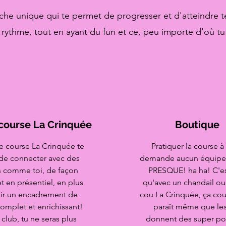
he unique qui te permet de progresser et d'atteindre te
 rythme, tout en ayant du fun et ce, peu importe d'où tu
course La Crinquée
Boutique
e course La Crinquée te
Pratiquer la course à
de connecter avec des
demande aucun équipe
 comme toi, de façon
PRESQUE! ha ha! C'es
et en présentiel, en plus
qu'avec un chandail ou
ir un encadrement de
cou La Crinquée, ça cour
omplet et enrichissant!
paraît même que les 
 club, tu ne seras plus
donnent des super pou