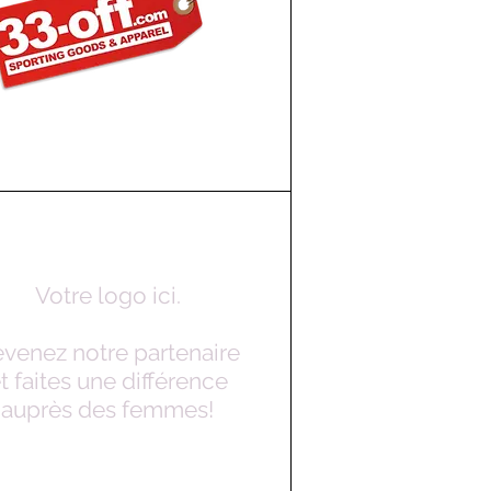
Votre logo ici.
venez notre partenaire
t faites une différence
auprès des femmes!