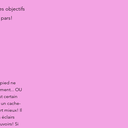
s objectifs
 pars!
 pied ne
ment... OU
t certain
 un cache-
t mieux! Il
éclairs
voirs! Si