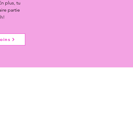
 En plus, tu
aire partie
ah!
oins