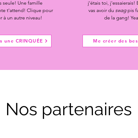
s seule! Une famille
j'étais toi, j'essaierais!
nte t'attend! Clique pour
vas avoir du
swag
pis f
r à un autre niveau!
de la gang! Ye
ns une CRINQUÉE
Me créer des bes
Nos partenaires