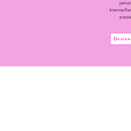
jamai
bienveilla
passe
Devie