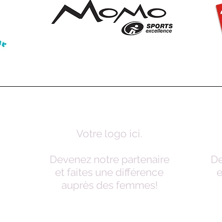
Votre logo ici.
Devenez notre partenaire
De
et faites une différence
e
auprès des femmes!